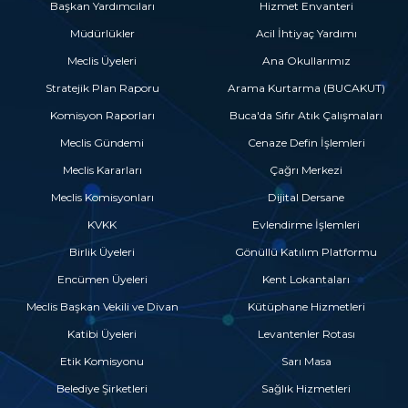
Başkan Yardımcıları
Hizmet Envanteri
Müdürlükler
Acil İhtiyaç Yardımı
Meclis Üyeleri
Ana Okullarımız
Stratejik Plan Raporu
Arama Kurtarma (BUCAKUT)
Komisyon Raporları
Buca'da Sıfır Atık Çalışmaları
Meclis Gündemi
Cenaze Defin İşlemleri
Meclis Kararları
Çağrı Merkezi
Meclis Komisyonları
Dijital Dersane
KVKK
Evlendirme İşlemleri
Birlik Üyeleri
Gönüllü Katılım Platformu
Encümen Üyeleri
Kent Lokantaları
Meclis Başkan Vekili ve Divan
Kütüphane Hizmetleri
Katibi Üyeleri
Levantenler Rotası
Etik Komisyonu
Sarı Masa
Belediye Şirketleri
Sağlık Hizmetleri