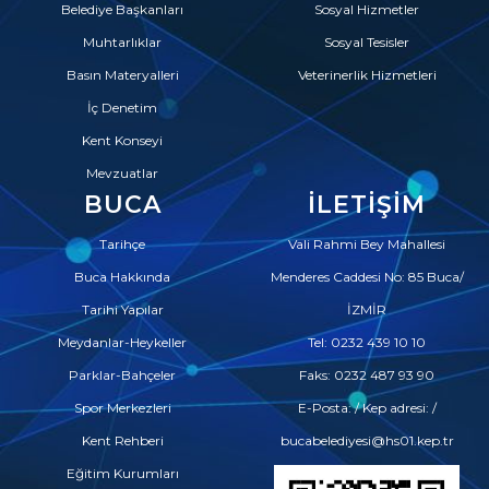
Belediye Başkanları
Sosyal Hizmetler
Muhtarlıklar
Sosyal Tesisler
Basın Materyalleri
Veterinerlik Hizmetleri
İç Denetim
Kent Konseyi
Mevzuatlar
BUCA
İLETIŞIM
Tarihçe
Vali Rahmi Bey Mahallesi
Buca Hakkında
Menderes Caddesi No: 85 Buca/
Tarihi Yapılar
İZMİR
Meydanlar-Heykeller
Tel: 0232 439 10 10
Parklar-Bahçeler
Faks: 0232 487 93 90
Spor Merkezleri
E-Posta: / Kep adresi: /
Kent Rehberi
bucabelediyesi@hs01.kep.tr
Eğitim Kurumları