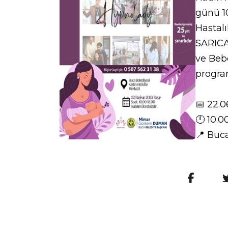
günü 10
Hastal
SARICA
ve Beb
program
📅 22
.0
🕛
10.0
📍
Buca