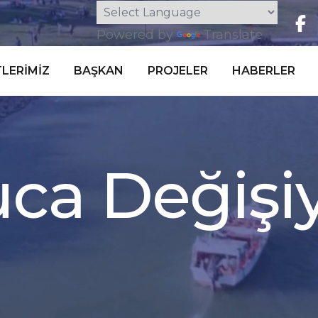
Powered by
Translate
LERIMIZ
BAŞKAN
PROJELER
HABERLER
c
a
D
e
ğ
i
ş
i
u