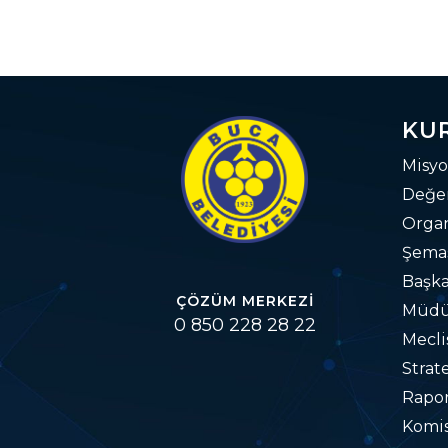
KU
Misyo
Değer
Orga
Şema
Başka
ÇÖZÜM MERKEZI
Müdü
0 850 228 28 22
Mecli
Strat
Rapo
Komis