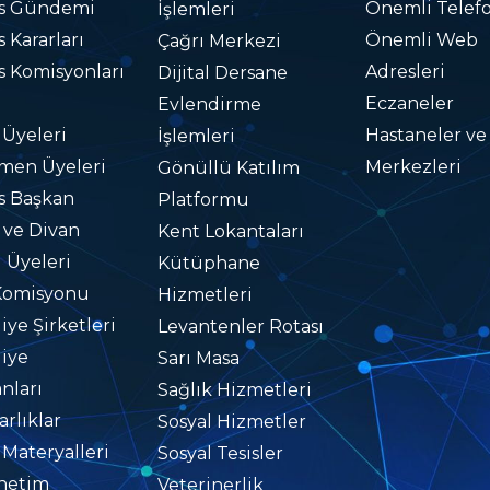
is Gündemi
Önemli Telefo
İşlemleri
s Kararları
Önemli Web
Çağrı Merkezi
s Komisyonları
Adresleri
Dijital Dersane
Eczaneler
Evlendirme
 Üyeleri
Hastaneler ve
İşlemleri
men Üyeleri
Merkezleri
Gönüllü Katılım
s Başkan
Platformu
i ve Divan
Kent Lokantaları
i Üyeleri
Kütüphane
Komisyonu
Hizmetleri
iye Şirketleri
Levantenler Rotası
iye
Sarı Masa
nları
Sağlık Hizmetleri
rlıklar
Sosyal Hizmetler
 Materyalleri
Sosyal Tesisler
netim
Veterinerlik