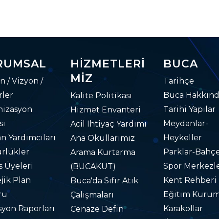
RUMSAL
HIZMETLERI
BUCA
MIZ
n / Vizyon /
Tarihçe
ler
Buca Hakkın
Kalite Politikası
nizasyon
Tarihi Yapılar
Hizmet Envanteri
sı
Meydanlar-
Acil İhtiyaç Yardımı
n Yardımcıları
Heykeller
Ana Okullarımız
rlükler
Parklar-Bahçe
Arama Kurtarma
s Üyeleri
Spor Merkezle
(BUCAKUT)
ejik Plan
Kent Rehberi
Buca'da Sıfır Atık
ru
Eğitim Kurum
Çalışmaları
yon Raporları
Karakollar
Cenaze Defin