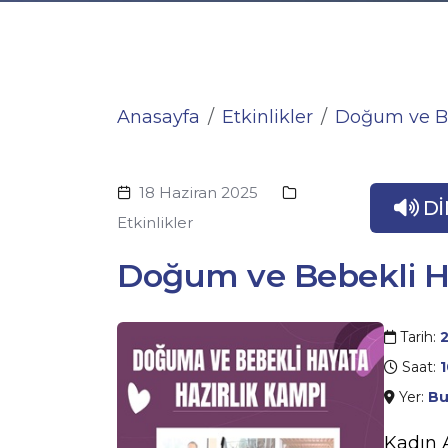
Anasayfa
Etkinlikler
Doğum ve Be
18 Haziran 2025
DI
Etkinlikler
Doğum ve Bebekli Ha
Tarih:
2
Saat:
1
Yer:
Buc
Kadın 