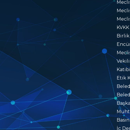
Mecl
Mecli
Mecli
KVKK
Birlik
Encü
Mecli
Vekil
Katib
Etik 
Beled
Beled
Başka
Muhta
Basın
İç De