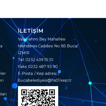
İLETIŞIM
Vali Rahmi Bey Mahallesi
da
Menderes Caddesi No: 85 Buca/
İZMİR
Tel: 0232 439 10 10
Faks: 0232 487 93 90
ler
E-Posta: / Kep adresi: /
ri
bucabelediyesi@hs01.kep.tr
ları