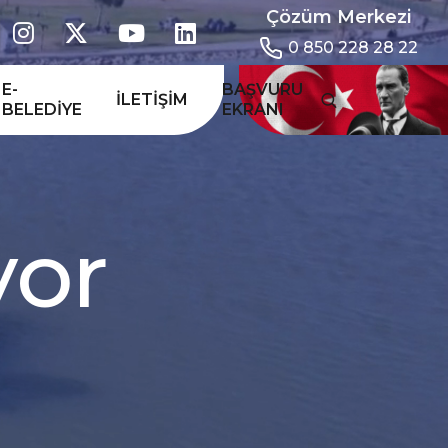
Çözüm Merkezi
0 850 228 28 22
E-
BAŞVURU
İLETIŞIM
BELEDIYE
EKRANI
y
o
r