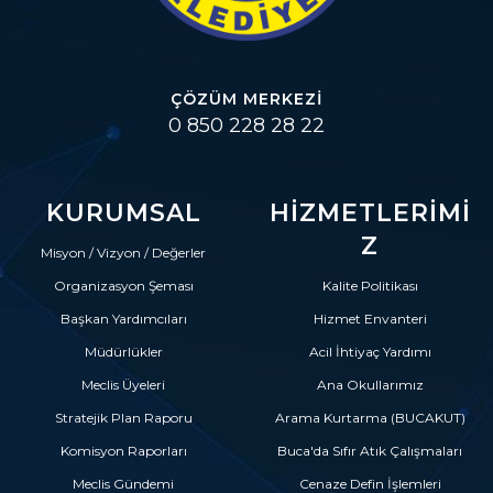
ÇÖZÜM MERKEZI
0 850 228 28 22
KURUMSAL
HIZMETLERIMI
Z
Misyon / Vizyon / Değerler
Organizasyon Şeması
Kalite Politikası
Başkan Yardımcıları
Hizmet Envanteri
Müdürlükler
Acil İhtiyaç Yardımı
Meclis Üyeleri
Ana Okullarımız
Stratejik Plan Raporu
Arama Kurtarma (BUCAKUT)
Komisyon Raporları
Buca'da Sıfır Atık Çalışmaları
Meclis Gündemi
Cenaze Defin İşlemleri