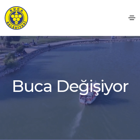
B
u
c
a
D
e
ğ
i
ş
i
y
o
r