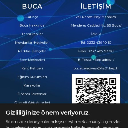
BUCA
İLETIŞIM
Tarihçe
Vali Rahmi Bey Mahallesi
Buca Hakkında
Menderes Caddesi No: 85 Buca/
Tarihi Yapılar
İZMİR
Meydanlar-Heykeller
Tel: 0232 439 10 10
Parklar-Bahçeler
Faks: 0232 487 93 90
Spor Merkezleri
E-Posta: / Kep adresi: /
Kent Rehberi
bucabelediyesi@hs01.kep.tr
Eğitim Kurumları
Karakollar
Önemli Telefonlar
Önemli Web Adresleri
Eczaneler
Gizliliğinize önem veriyoruz.
Hastaneler ve Tıp Merkezleri
Sitemizde deneyimlerini kişiselleştirmek amacıyla çerezler