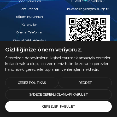
Spor Merkezleri
E-Posta: / Kep adresi: /
Kent Rehberi
bucabelediyesi@hs01.kep.tr
Eğitim Kurumları
Karakollar
Önemli Telefonlar
Önemli Web Adresleri
Eczaneler
Gizliliğinize önem veriyoruz.
Hastaneler ve Tıp Merkezleri
Sitemizde deneyimlerini kişiselleştirmek amacıyla çerezler
kullanılmakta olup, izin vermeniz halinde zorunlu çerezler
haricindeki çerezlerle toplanan veriler işlenmektedir.
© 2026 Telif Hakları
Buca Belediyesine Aittir
ÇEREZ POLITIKASI
REDDET
SADECE GEREKLI OLANLARI KABUL ET
ÇEREZLERI KABUL ET