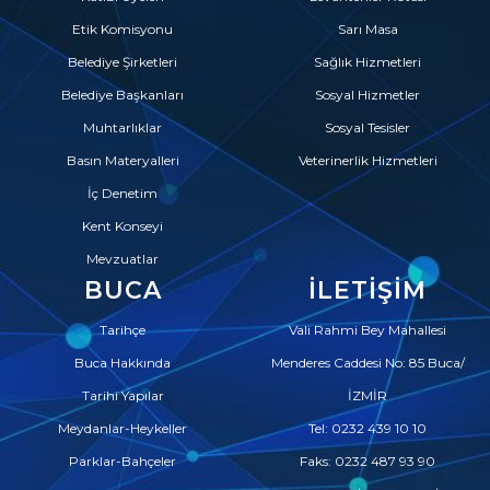
Etik Komisyonu
Sarı Masa
Belediye Şirketleri
Sağlık Hizmetleri
Belediye Başkanları
Sosyal Hizmetler
Muhtarlıklar
Sosyal Tesisler
Basın Materyalleri
Veterinerlik Hizmetleri
İç Denetim
Kent Konseyi
Mevzuatlar
BUCA
İLETIŞIM
Tarihçe
Vali Rahmi Bey Mahallesi
Buca Hakkında
Menderes Caddesi No: 85 Buca/
Tarihi Yapılar
İZMİR
Meydanlar-Heykeller
Tel: 0232 439 10 10
Parklar-Bahçeler
Faks: 0232 487 93 90