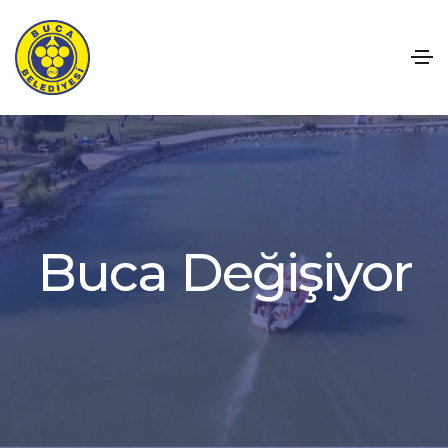
u
c
a
D
e
ğ
i
ş
i
y
o
r
B