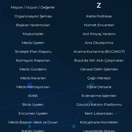
Z
Misyon / Vizyon / Değerler
Organizasyon Şeması
Kalite Politikası
Başkan Yardımcıları
Hizmet Envanteri
Müdürlükler
Acil İhtiyaç Yardımı
Meclis Üyeleri
Ana Okullarımız
Stratejik Plan Raporu
Arama Kurtarma (BUCAKUT)
Komisyon Raporları
Buca'da Sıfır Atık Çalışmaları
Meclis Gündemi
Cenaze Defin İşlemleri
Meclis Kararları
Çağrı Merkezi
Meclis Komisyonları
Dijital Dersane
KVKK
Evlendirme İşlemleri
Birlik Üyeleri
Gönüllü Katılım Platformu
Encümen Üyeleri
Kent Lokantaları
Meclis Başkan Vekili ve Divan
Kütüphane Hizmetleri
Katibi Üyeleri
Levantenler Rotası