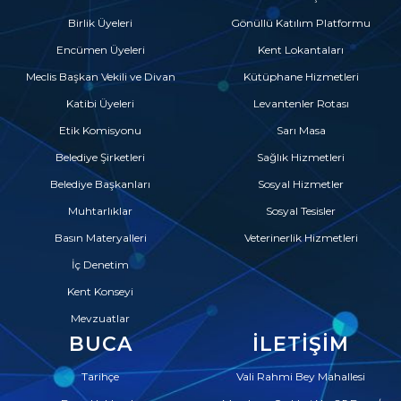
Birlik Üyeleri
Gönüllü Katılım Platformu
Encümen Üyeleri
Kent Lokantaları
Meclis Başkan Vekili ve Divan
Kütüphane Hizmetleri
Katibi Üyeleri
Levantenler Rotası
Etik Komisyonu
Sarı Masa
Belediye Şirketleri
Sağlık Hizmetleri
Belediye Başkanları
Sosyal Hizmetler
Muhtarlıklar
Sosyal Tesisler
Basın Materyalleri
Veterinerlik Hizmetleri
İç Denetim
Kent Konseyi
Mevzuatlar
BUCA
İLETIŞIM
Tarihçe
Vali Rahmi Bey Mahallesi