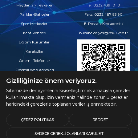
Meydanlar-Heykeller
Tel: 0232 439 10 10
Parklar-Bahçeler
Faks: 0232 487 93 90
Spor Merkezleri
E-Posta: / Kep adresi: /
Kent Rehberi
bucabelediyesi@hs01.kep.tr
Eğitim Kurumları
Karakollar
Önemli Telefonlar
Önemli Web Adresleri
Eczaneler
Gizliliğinize önem veriyoruz.
Hastaneler ve Tıp Merkezleri
Sitemizde deneyimlerini kişiselleştirmek amacıyla çerezler
kullanılmakta olup, izin vermeniz halinde zorunlu çerezler
haricindeki çerezlerle toplanan veriler işlenmektedir.
© 2026 Telif Hakları
Buca Belediyesine Aittir
ÇEREZ POLITIKASI
REDDET
SADECE GEREKLI OLANLARI KABUL ET