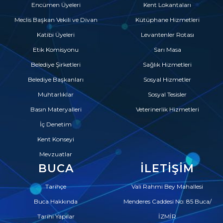
Encümen Üyeleri
Kent Lokantaları
Meclis Başkan Vekili ve Divan
Kütüphane Hizmetleri
Katibi Üyeleri
Levantenler Rotası
Etik Komisyonu
Sarı Masa
Belediye Şirketleri
Sağlık Hizmetleri
Belediye Başkanları
Sosyal Hizmetler
Muhtarlıklar
Sosyal Tesisler
Basın Materyalleri
Veterinerlik Hizmetleri
İç Denetim
Kent Konseyi
Mevzuatlar
BUCA
İLETIŞIM
Tarihçe
Vali Rahmi Bey Mahallesi
Buca Hakkında
Menderes Caddesi No: 85 Buca/
Tarihi Yapılar
İZMİR