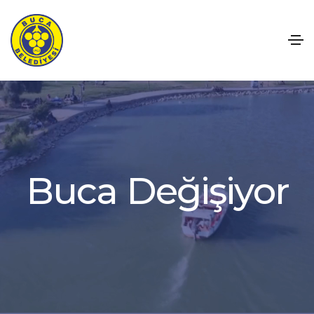
B
u
c
a
D
e
ğ
i
ş
i
y
o
r