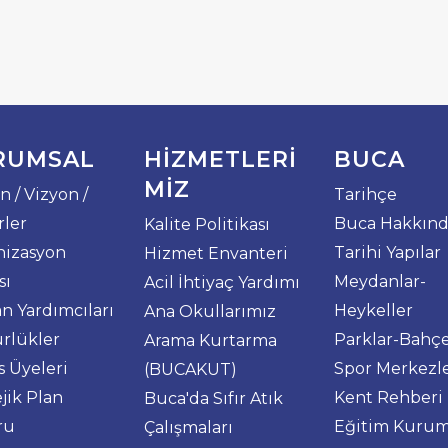
RUMSAL
HIZMETLERI
BUCA
MIZ
n / Vizyon /
Tarihçe
ler
Buca Hakkın
Kalite Politikası
nizasyon
Tarihi Yapılar
Hizmet Envanteri
sı
Meydanlar-
Acil İhtiyaç Yardımı
n Yardımcıları
Heykeller
Ana Okullarımız
rlükler
Parklar-Bahçe
Arama Kurtarma
s Üyeleri
Spor Merkezle
(BUCAKUT)
ejik Plan
Kent Rehberi
Buca'da Sıfır Atık
ru
Eğitim Kurum
Çalışmaları