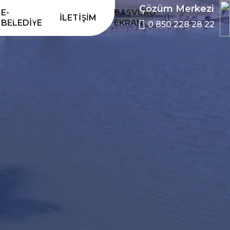
Çözüm Merkezi
E-
BAŞVURU
İLETIŞIM
BELEDIYE
EKRANI
0 850 228 28 22