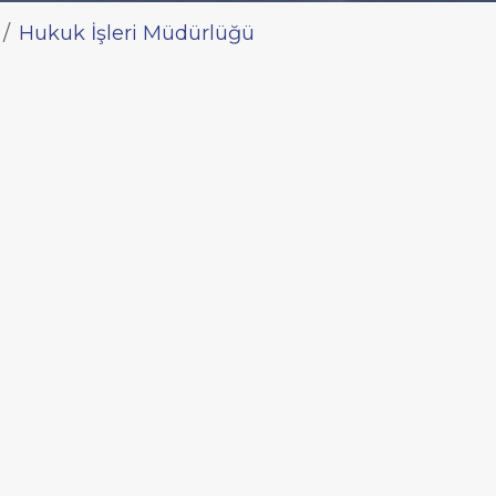
Hukuk İşleri Müdürlüğü
Hukuk İşleri M
Müdürlük Hakkında
Hukuk İşleri Müdürlüğü; doğru
Yiğit Kemal
bağlı olarak kurumun hak, görev
ALTIN
savunulmasını üstlenmiş, kurum
olarak sürdürmesine Hukuksal
r
yükümlü ve yetkili savunma, te
efon
(İlgili Mevzuat: 5216 sayılı Be
T.C.Yasal Mevzuatının, Belediye g
kanun ve diğer yasal düzenleme
osta