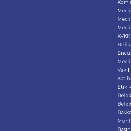
Komis
Mecl
Mecli
Mecli
KVKK
Birlik
Encü
Mecli
Vekil
Katib
Etik 
Beled
Beled
Başka
Muhta
Basın