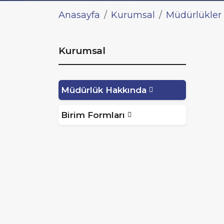
Anasayfa
Kurumsal
Müdürlükler
Kurumsal
Müdürlük Hakkında
Birim Formları
Av. 
YAZ
Müdü
Tel
1600
E-p