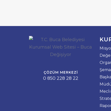
KU
Misyo
Değer
Orga
Şema
ÇÖZÜM MERKEZI
Başka
0 850 228 28 22
Müdü
Mecli
Strat
Rapo