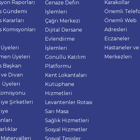
yon Raporları
Karakollar
Cenaze Defin
is Gündemi
Önemli Telefo
İşlemleri
s Kararları
Önemli Web
Çağrı Merkezi
s Komisyonları
Adresleri
Dijital Dersane
Eczaneler
Evlendirme
 Üyeleri
Hastaneler ve
İşlemleri
men Üyeleri
Merkezleri
Gönüllü Katılım
s Başkan
Platformu
i ve Divan
Kent Lokantaları
i Üyeleri
Kütüphane
Komisyonu
Hizmetleri
iye Şirketleri
Levantenler Rotası
iye
Sarı Masa
nları
Sağlık Hizmetleri
rlıklar
Sosyal Hizmetler
 Materyalleri
Sosyal Tesisler