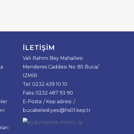
İLETIŞIM
Vali Rahmi Bey Mahallesi
da
Menderes Caddesi No: 85 Buca/
İZMİR
Tel: 0232 439 10 10
Faks: 0232 487 93 90
ler
E-Posta: / Kep adresi: /
ri
bucabelediyesi@hs01.kep.tr
ları