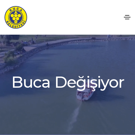
B
u
c
a
D
e
ğ
i
ş
i
y
o
r