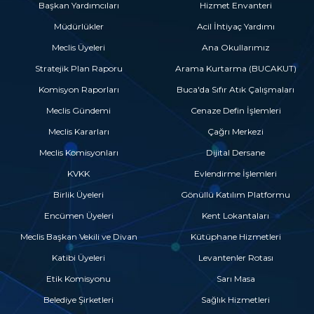
Başkan Yardımcıları
Hizmet Envanteri
Müdürlükler
Acil İhtiyaç Yardımı
Meclis Üyeleri
Ana Okullarımız
Stratejik Plan Raporu
Arama Kurtarma (BUCAKUT)
Komisyon Raporları
Buca'da Sıfır Atık Çalışmaları
Meclis Gündemi
Cenaze Defin İşlemleri
Meclis Kararları
Çağrı Merkezi
Meclis Komisyonları
Dijital Dersane
KVKK
Evlendirme İşlemleri
Birlik Üyeleri
Gönüllü Katılım Platformu
Encümen Üyeleri
Kent Lokantaları
Meclis Başkan Vekili ve Divan
Kütüphane Hizmetleri
Katibi Üyeleri
Levantenler Rotası
Etik Komisyonu
Sarı Masa
Belediye Şirketleri
Sağlık Hizmetleri