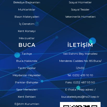
Belediye Başkanları
Sosyal Hizmetler
Muhtarlıklar
Sosyal Tesisler
Basın Materyalleri
Veterinerlik Hizmetleri
İç Denetim
Kent Konseyi
Mevzuatlar
BUCA
İLETIŞIM
Tarihçe
Vali Rahmi Bey Mahallesi
Buca Hakkında
Menderes Caddesi No: 85 Buca/
Tarihi Yapılar
İZMİR
Meydanlar-Heykeller
Tel: 0232 439 10 10
Parklar-Bahçeler
Faks: 0232 487 93 90
Spor Merkezleri
E-Posta: / Kep adresi: /
Kent Rehberi
bucabelediyesi@hs01.kep.tr
Eğitim Kurumları