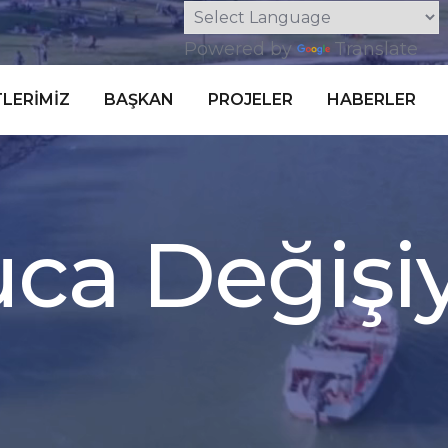
Powered by
Translate
LERIMIZ
BAŞKAN
PROJELER
HABERLER
u
c
a
D
e
ğ
i
ş
i