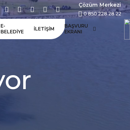
Çözüm Merkezi
0 850 228 28 22
E-
BAŞVURU
İLETIŞIM
BELEDIYE
EKRANI
y
o
r