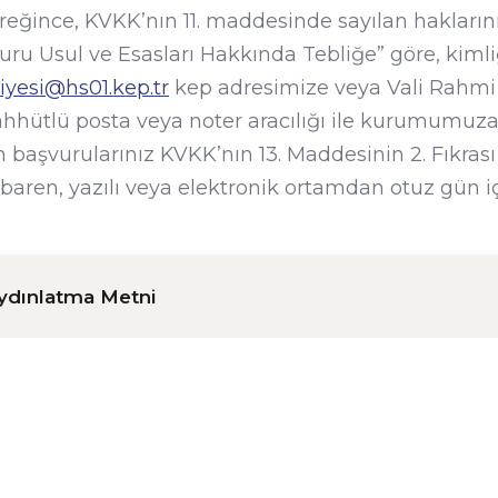
ereğince, KVKK’nın 11. maddesinde sayılan haklarını
uru Usul ve Esasları Hakkında Tebliğe” göre, kimliği
yesi@hs01.kep.tr
kep adresimize veya Vali Rahmi
hhütlü posta veya noter aracılığı ile kurumumuza y
olan başvurularınız KVKK’nın 13. Maddesinin 2. Fıkras
itibaren, yazılı veya elektronik ortamdan otuz gün i
ydınlatma Metni