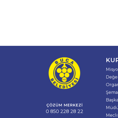
KU
Misyo
Değer
Orga
Şema
Başka
ÇÖZÜM MERKEZI
Müdü
0 850 228 28 22
Mecli