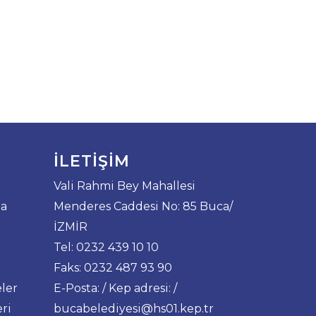
İLETIŞIM
Vali Rahmi Bey Mahallesi
da
Menderes Caddesi No: 85 Buca/
İZMİR
Tel: 0232 439 10 10
Faks: 0232 487 93 90
ler
E-Posta: / Kep adresi: /
ri
bucabelediyesi@hs01.kep.tr