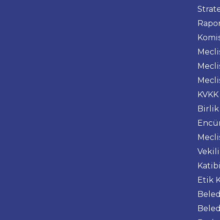
Strat
Rapo
Komis
Mecl
Mecli
Mecli
KVKK
Birlik
Encü
Mecli
Vekil
Katib
Etik 
Beled
Beled