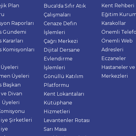
ejik Plan
Kent Rehberi
Buca'da Sıfır Atık
ru
Eğitim Kurum
Çalışmaları
yon Raporları
Karakollar
Cenaze Defin
is Gündemi
Önemli Telefo
İşlemleri
s Kararları
Önemli Web
Çağrı Merkezi
s Komisyonları
Adresleri
Dijital Dersane
Eczaneler
Evlendirme
 Üyeleri
Hastaneler ve
İşlemleri
men Üyeleri
Merkezleri
Gönüllü Katılım
s Başkan
Platformu
i ve Divan
Kent Lokantaları
i Üyeleri
Kütüphane
Komisyonu
Hizmetleri
iye Şirketleri
Levantenler Rotası
iye
Sarı Masa