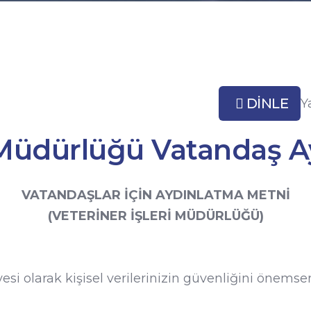
DINLE
Y
i Müdürlüğü Vatandaş 
VATANDAŞLAR İÇİN AYDINLATMA METNİ
(VETERİNER İŞLERİ MÜDÜRLÜĞÜ)
esi olarak kişisel verilerinizin güvenliğini önems