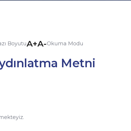
A+
A-
azı Boyutu
Okuma Modu
Aydınlatma Metni
emekteyiz.