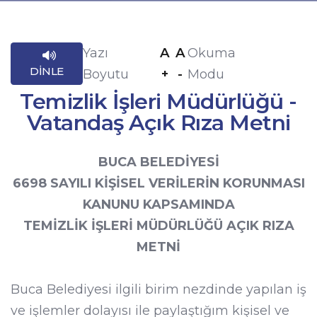
A
A
Yazı
Okuma
DINLE
+
-
Boyutu
Modu
Temizlik İşleri Müdürlüğü -
Vatandaş Açık Rıza Metni
BUCA BELEDİYESİ
6698 SAYILI KİŞİSEL VERİLERİN KORUNMASI
KANUNU KAPSAMINDA
TEMİZLİK İŞLERİ MÜDÜRLÜĞÜ AÇIK RIZA
METNİ
Buca Belediyesi ilgili birim nezdinde yapılan iş
ve işlemler dolayısı ile paylaştığım kişisel ve