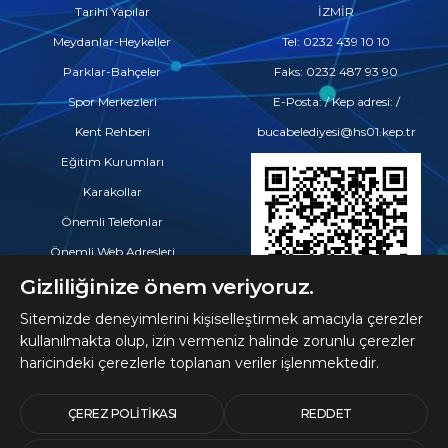
Tarihi Yapılar
İZMİR
Meydanlar-Heykeller
Tel: 0232 439 10 10
Parklar-Bahçeler
Faks: 0232 487 93 90
Spor Merkezleri
E-Posta: / Kep adresi: /
Kent Rehberi
bucabelediyesi@hs01.kep.tr
Eğitim Kurumları
Karakollar
Önemli Telefonlar
Önemli Web Adresleri
Eczaneler
Gizliliğinize önem veriyoruz.
Hastaneler ve Tıp Merkezleri
Sitemizde deneyimlerini kişiselleştirmek amacıyla çerezler
kullanılmakta olup, izin vermeniz halinde zorunlu çerezler
haricindeki çerezlerle toplanan veriler işlenmektedir.
© 2026 Telif Hakları
Buca Belediyesine Aittir
ÇEREZ POLITIKASI
REDDET