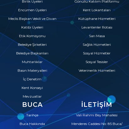
Birlik Üyeleri
Gönüllü Katılım Platformu
Encümen Üyeleri
Kent Lokantaları
Meclis Başkan Vekili ve Divan
Kütüphane Hizmetleri
Katibi Üyeleri
Levantenler Rotası
Etik Komisyonu
Sarı Masa
Belediye Şirketleri
Sağlık Hizmetleri
Belediye Başkanları
Sosyal Hizmetler
Muhtarlıklar
Sosyal Tesisler
Basın Materyalleri
Veterinerlik Hizmetleri
İç Denetim
Kent Konseyi
Mevzuatlar
BUCA
İLETIŞIM
Tarihçe
Vali Rahmi Bey Mahallesi
Buca Hakkında
Menderes Caddesi No: 85 Buca/