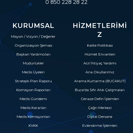
0 850 228 28 22
KURUMSAL
HIZMETLERIMI
Z
Misyon / Vizyon / Değerler
Organizasyon Şeması
Kalite Politikası
Başkan Yardımcıları
Hizmet Envanteri
Müdürlükler
Acil İhtiyaç Yardımı
Meclis Üyeleri
Ana Okullarımız
Stratejik Plan Raporu
Arama Kurtarma (BUCAKUT)
Komisyon Raporları
Buca'da Sıfır Atık Çalışmaları
Meclis Gündemi
Cenaze Defin İşlemleri
Meclis Kararları
Çağrı Merkezi
Meclis Komisyonları
Dijital Dersane
KVKK
Evlendirme İşlemleri