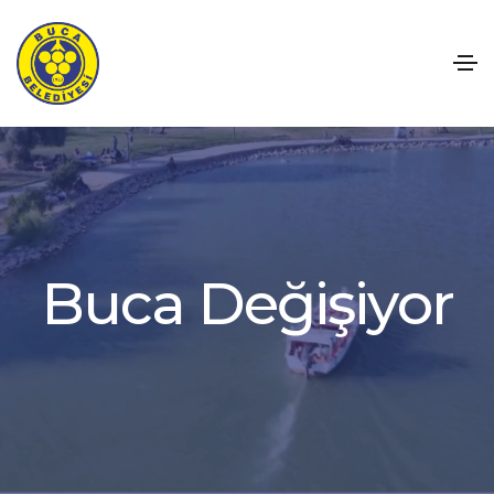
B
u
c
a
D
e
ğ
i
ş
i
y
o
r