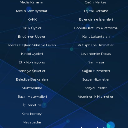
Meclis Kararları
Çağrı Merkezi
Meclis Komisyonları
Dijital Dersane
KVKK
Evlendirme İşlemleri
Birlik Üyeleri
Gönüllü Katılım Platformu
Encümen Üyeleri
Kent Lokantaları
Meclis Başkan Vekili ve Divan
Kütüphane Hizmetleri
Katibi Üyeleri
Levantenler Rotası
Etik Komisyonu
Sarı Masa
Belediye Şirketleri
Sağlık Hizmetleri
Belediye Başkanları
Sosyal Hizmetler
Muhtarlıklar
Sosyal Tesisler
Basın Materyalleri
Veterinerlik Hizmetleri
İç Denetim
Kent Konseyi
Mevzuatlar