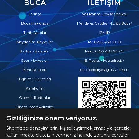
BUCA
İLETIŞIM
Tarihçe
Vali Rahmi Bey Mahallesi
Buca Hakkında
Menderes Caddesi No: 85 Buca/
Tarihi Yapılar
İZMİR
Meydanlar-Heykeller
Tel: 0232 439 10 10
Parklar-Bahçeler
Faks: 0232 487 93 90
Spor Merkezleri
E-Posta: / Kep adresi: /
Kent Rehberi
bucabelediyesi@hs01.kep.tr
Eğitim Kurumları
Karakollar
Önemli Telefonlar
Önemli Web Adresleri
Eczaneler
Gizliliğinize önem veriyoruz.
Hastaneler ve Tıp Merkezleri
Sitemizde deneyimlerini kişiselleştirmek amacıyla çerezler
kullanılmakta olup, izin vermeniz halinde zorunlu çerezler