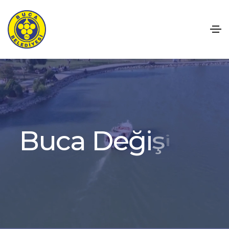
B
u
c
a
D
e
ğ
i
ş
i
y
o
r