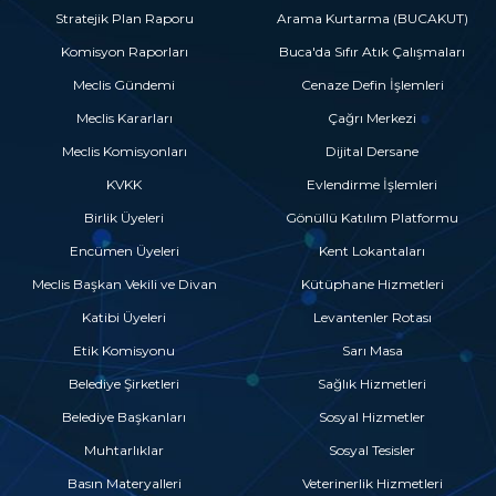
Stratejik Plan Raporu
Arama Kurtarma (BUCAKUT)
Komisyon Raporları
Buca'da Sıfır Atık Çalışmaları
Meclis Gündemi
Cenaze Defin İşlemleri
Meclis Kararları
Çağrı Merkezi
Meclis Komisyonları
Dijital Dersane
KVKK
Evlendirme İşlemleri
Birlik Üyeleri
Gönüllü Katılım Platformu
Encümen Üyeleri
Kent Lokantaları
Meclis Başkan Vekili ve Divan
Kütüphane Hizmetleri
Katibi Üyeleri
Levantenler Rotası
Etik Komisyonu
Sarı Masa
Belediye Şirketleri
Sağlık Hizmetleri
Belediye Başkanları
Sosyal Hizmetler
Muhtarlıklar
Sosyal Tesisler
Basın Materyalleri
Veterinerlik Hizmetleri