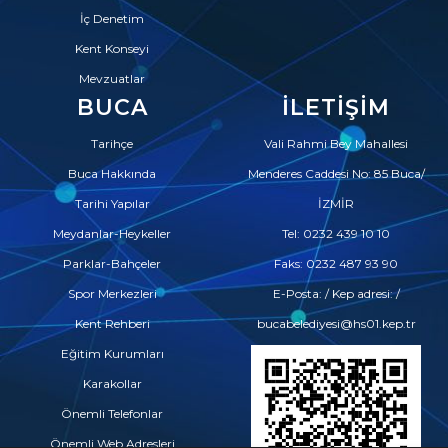
İç Denetim
Kent Konseyi
Mevzuatlar
BUCA
İLETIŞIM
Tarihçe
Vali Rahmi Bey Mahallesi
Buca Hakkında
Menderes Caddesi No: 85 Buca/
Tarihi Yapılar
İZMİR
Meydanlar-Heykeller
Tel: 0232 439 10 10
Parklar-Bahçeler
Faks: 0232 487 93 90
Spor Merkezleri
E-Posta: / Kep adresi: /
Kent Rehberi
bucabelediyesi@hs01.kep.tr
Eğitim Kurumları
Karakollar
Önemli Telefonlar
Önemli Web Adresleri