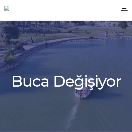
B
u
c
a
D
e
ğ
i
ş
i
y
o
r