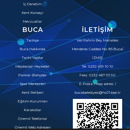
İç Denetim
Kent Konseyi
Mevzuatlar
BUCA
İLETIŞIM
Tarihçe
Vali Rahmi Bey Mahallesi
Buca Hakkında
Menderes Caddesi No: 85 Buca/
Tarihi Yapılar
İZMİR
Meydanlar-Heykeller
Tel: 0232 439 10 10
Parklar-Bahçeler
Faks: 0232 487 93 90
Spor Merkezleri
E-Posta: / Kep adresi: /
Kent Rehberi
bucabelediyesi@hs01.kep.tr
Eğitim Kurumları
Karakollar
Önemli Telefonlar
Önemli Web Adresleri