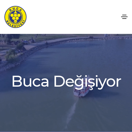
y
o
r
i
ş
i