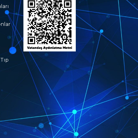
ları
nlar
 Tıp