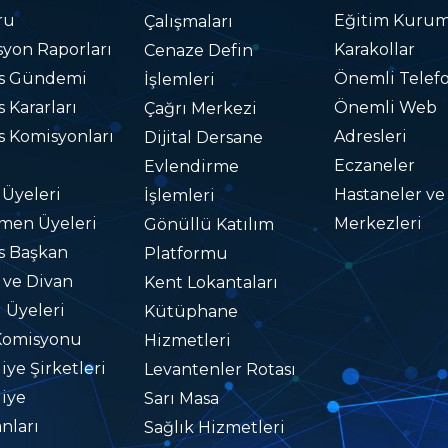
ru
Eğitim Kurum
Çalışmaları
yon Raporları
Karakollar
Cenaze Defin
is Gündemi
Önemli Telefo
İşlemleri
s Kararları
Önemli Web
Çağrı Merkezi
s Komisyonları
Adresleri
Dijital Dersane
Eczaneler
Evlendirme
 Üyeleri
Hastaneler ve
İşlemleri
men Üyeleri
Merkezleri
Gönüllü Katılım
s Başkan
Platformu
i ve Divan
Kent Lokantaları
i Üyeleri
Kütüphane
Komisyonu
Hizmetleri
iye Şirketleri
Levantenler Rotası
iye
Sarı Masa
nları
Sağlık Hizmetleri