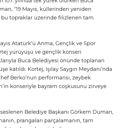
n 107. yılında tek yürek olurken Buca
n, “19 Mayıs, küllerinden yeniden
bu topraklar üzerinde filizlenen tam
Mayıs Atatürk’ü Anma, Gençlik ve Spor
tej yürüyüşü ve gençlik konseri
aklarıyla Buca Belediyesi önünde toplanan
şe katıldı. Kortej, Işılay Saygın Meydanı’nda
hef Berko’nun performansı, zeybek
n’in konseriyle bayram coşkusunu zirveye
ra seslenen Belediye Başkanı Görkem Duman,
manın, prangaları parçalamanın, tam