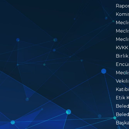
Rapo
Komis
Mecl
Mecli
Mecli
KVKK
Birlik
Encü
Mecli
Vekil
Katib
Etik 
Beled
Beled
Başka