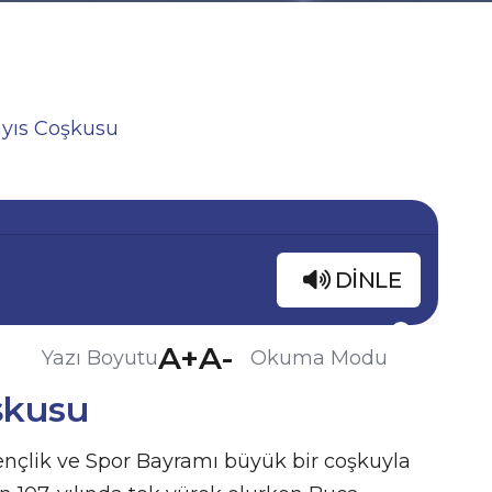
ayıs Coşkusu
DINLE
A+
A-
Yazı Boyutu
Okuma Modu
şkusu
nçlik ve Spor Bayramı büyük bir coşkuyla