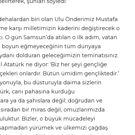
lirterek, şunları söyledi:
dehalardan biri olan Ulu Önderimiz Mustafa
e karşı milletimizin kaderini değiştirecek o
ı. O gün Samsun’da atılan o ilk adım, vatan
asla boyun eğmeyeceğinin tüm dünyaya
 meydanı dolduran geleceğimizin teminatısınız.
tatürk ne diyor: ‘Biz her şeyi gençliğe
içekleri onlardır. Bütün ümidim gençliktedir.’
zyonuyla, bu düsturuyla daima sizlerin
türk, canı pahasına kurduğu
ra ya da şahıslara değil; doğrudan ve
 sıradan bir miras değil, omuzlarımızda
uluktur. Bizler, o büyük mücadeleyi
 sapmadan yürümek ve ülkemizi çağdaş