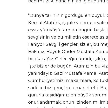
bağımsızlık inancının adı olduğunu be
“Dünya tarihinin gördüğü en büyük 
Kemal Atatürk, işgale ve emperyalizm
eşsiz yürüyüşü tam da bugün başlatt
sevgisinin ve bu milletin esarete 
ilanıydı. Sevgili gençler, sizler, bu
Bakınız, Büyük Önder Mustafa Kemal A
bırakacağız. Geleceğin ümidi, ışıklı ç
İşte bizler de bugün, Atamızın bu vi
yanındayız. Gazi Mustafa Kemal Ata
Cumhuriyetimizi makamlara, koltukla
sadece biz gençlere emanet etti. Bu,
gururla taşıdığımız en büyük soruml
onurlandırmak, onun izinden milim