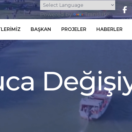
Powered by
Translate
LERIMIZ
BAŞKAN
PROJELER
HABERLER
i
ş
i
ğ
e
D