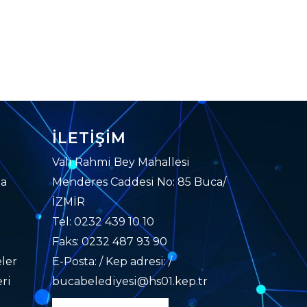
İLETIŞIM
Vali Rahmi Bey Mahallesi
da
Menderes Caddesi No: 85 Buca/
İZMİR
Tel: 0232 439 10 10
Faks: 0232 487 93 90
ler
E-Posta: / Kep adresi: /
ri
bucabelediyesi@hs01.kep.tr