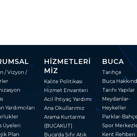
RUMSAL
HIZMETLERI
BUCA
MIZ
n / Vizyon /
Tarihçe
ler
Buca Hakkın
Kalite Politikası
nizasyon
Tarihi Yapılar
Hizmet Envanteri
sı
Meydanlar-
Acil İhtiyaç Yardımı
n Yardımcıları
Heykeller
Ana Okullarımız
rlükler
Parklar-Bahçe
Arama Kurtarma
s Üyeleri
Spor Merkezle
(BUCAKUT)
ejik Plan
Kent Rehberi
Buca'da Sıfır Atık