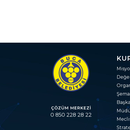
KU
Misyo
Değer
Orga
Şema
Başka
ÇÖZÜM MERKEZI
Müdü
0 850 228 28 22
Mecli
Strat