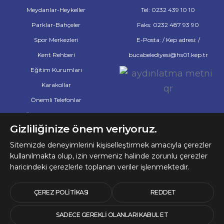
Meydanlar-Heykeller
Tel: 0232 439 10 10
Parklar-Bahçeler
Faks: 0232 487 93 90
Spor Merkezleri
E-Posta: / Kep adresi: /
Kent Rehberi
bucabelediyesi@hs01.kep.tr
Eğitim Kurumları
Karakollar
Önemli Telefonlar
Önemli Web Adresleri
Gizliliğinize önem veriyoruz.
Eczaneler
Sitemizde deneyimlerini kişiselleştirmek amacıyla çerezler
Hastaneler ve Tıp Merkezleri
kullanılmakta olup, izin vermeniz halinde zorunlu çerezler
haricindeki çerezlerle toplanan veriler işlenmektedir.
© 2026 Telif Hakları
Buca Belediyesine Aittir
ÇEREZ POLITIKASI
REDDET
SADECE GEREKLI OLANLARI KABUL ET