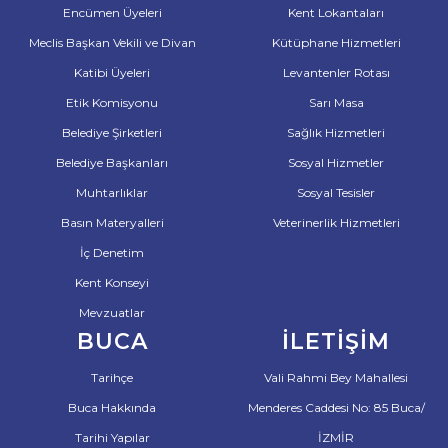
Encümen Üyeleri
Kent Lokantaları
Meclis Başkan Vekili ve Divan
Kütüphane Hizmetleri
Katibi Üyeleri
Levantenler Rotası
Etik Komisyonu
Sarı Masa
Belediye Şirketleri
Sağlık Hizmetleri
Belediye Başkanları
Sosyal Hizmetler
Muhtarlıklar
Sosyal Tesisler
Basın Materyalleri
Veterinerlik Hizmetleri
İç Denetim
Kent Konseyi
Mevzuatlar
BUCA
İLETIŞIM
Tarihçe
Vali Rahmi Bey Mahallesi
Buca Hakkında
Menderes Caddesi No: 85 Buca/
Tarihi Yapılar
İZMİR