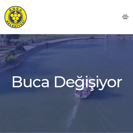
B
u
c
a
D
e
ğ
i
ş
i
y
o
r