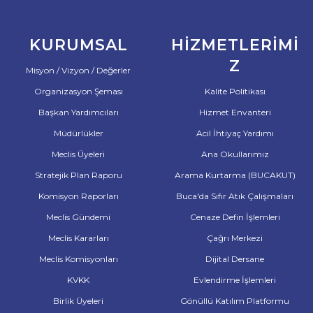
KURUMSAL
HIZMETLERIMI
Z
Misyon / Vizyon / Değerler
Organizasyon Şeması
Kalite Politikası
Başkan Yardımcıları
Hizmet Envanteri
Müdürlükler
Acil İhtiyaç Yardımı
Meclis Üyeleri
Ana Okullarımız
Stratejik Plan Raporu
Arama Kurtarma (BUCAKUT)
Komisyon Raporları
Buca'da Sıfır Atık Çalışmaları
Meclis Gündemi
Cenaze Defin İşlemleri
Meclis Kararları
Çağrı Merkezi
Meclis Komisyonları
Dijital Dersane
KVKK
Evlendirme İşlemleri
Birlik Üyeleri
Gönüllü Katılım Platformu