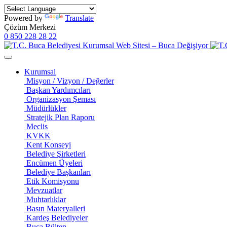
Powered by
Translate
Çözüm Merkezi
0 850 228 28 22
Kurumsal
Misyon / Vizyon / Değerler
Başkan Yardımcıları
Organizasyon Şeması
Müdürlükler
Stratejik Plan Raporu
Meclis
KVKK
Kent Konseyi
Belediye Şirketleri
Encümen Üyeleri
Belediye Başkanları
Etik Komisyonu
Mevzuatlar
Muhtarlıklar
Basın Materyalleri
Kardeş Belediyeler
Buca Bülten