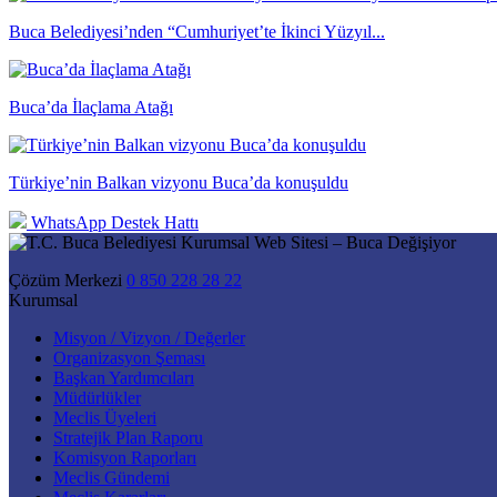
Buca Belediyesi’nden “Cumhuriyet’te İkinci Yüzyıl...
Buca’da İlaçlama Atağı
Türkiye’nin Balkan vizyonu Buca’da konuşuldu
WhatsApp Destek Hattı
Çözüm Merkezi
0 850 228 28 22
Kurumsal
Misyon / Vizyon / Değerler
Organizasyon Şeması
Başkan Yardımcıları
Müdürlükler
Meclis Üyeleri
Stratejik Plan Raporu
Komisyon Raporları
Meclis Gündemi