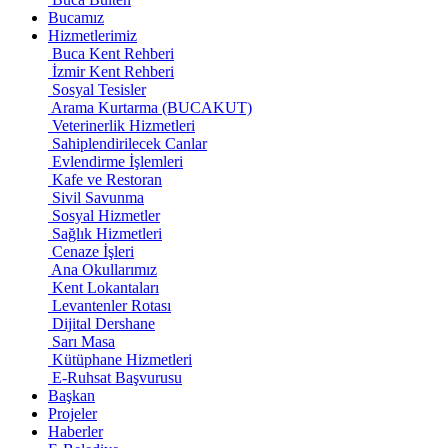
Bucamız
Hizmetlerimiz
Buca Kent Rehberi
İzmir Kent Rehberi
Sosyal Tesisler
Arama Kurtarma (BUCAKUT)
Veterinerlik Hizmetleri
Sahiplendirilecek Canlar
Evlendirme İşlemleri
Kafe ve Restoran
Sivil Savunma
Sosyal Hizmetler
Sağlık Hizmetleri
Cenaze İşleri
Ana Okullarımız
Kent Lokantaları
Levantenler Rotası
Dijital Dershane
Sarı Masa
Kütüphane Hizmetleri
E-Ruhsat Başvurusu
Başkan
Projeler
Haberler