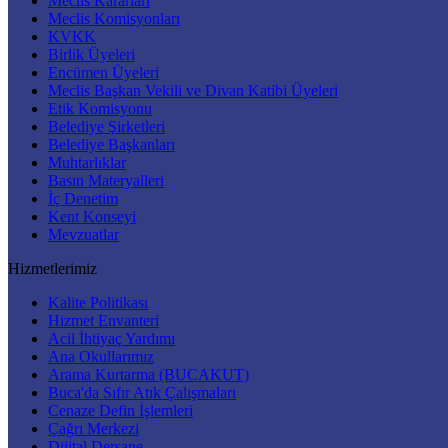
Meclis Kararları
Meclis Komisyonları
KVKK
Birlik Üyeleri
Encümen Üyeleri
Meclis Başkan Vekili ve Divan Katibi Üyeleri
Etik Komisyonu
Belediye Şirketleri
Belediye Başkanları
Muhtarlıklar
Basın Materyalleri
İç Denetim
Kent Konseyi
Mevzuatlar
Hizmetlerimiz
Kalite Politikası
Hizmet Envanteri
Acil İhtiyaç Yardımı
Ana Okullarımız
Arama Kurtarma (BUCAKUT)
Buca'da Sıfır Atık Çalışmaları
Cenaze Defin İşlemleri
Çağrı Merkezi
Dijital Dersane