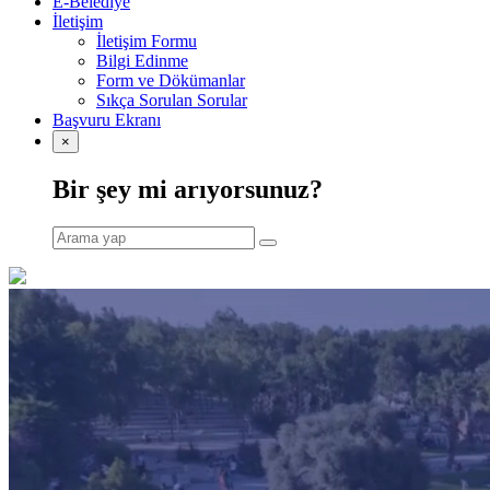
E-Belediye
İletişim
İletişim Formu
Bilgi Edinme
Form ve Dökümanlar
Sıkça Sorulan Sorular
Başvuru Ekranı
×
Bir şey mi arıyorsunuz?