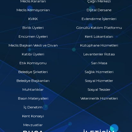
Meclis Kararları
Çağrı Merkezi
Meclis Komisyonları
Dijital Dersane
KVKK
Evlendirme İşlemleri
Birlik Üyeleri
Gönüllü Katılım Platformu
Encümen Üyeleri
Kent Lokantaları
Meclis Başkan Vekili ve Divan
Kütüphane Hizmetleri
Katibi Üyeleri
Levantenler Rotası
Etik Komisyonu
Sarı Masa
Belediye Şirketleri
Sağlık Hizmetleri
Belediye Başkanları
Sosyal Hizmetler
Muhtarlıklar
Sosyal Tesisler
Basın Materyalleri
Veterinerlik Hizmetleri
İç Denetim
Kent Konseyi
Mevzuatlar