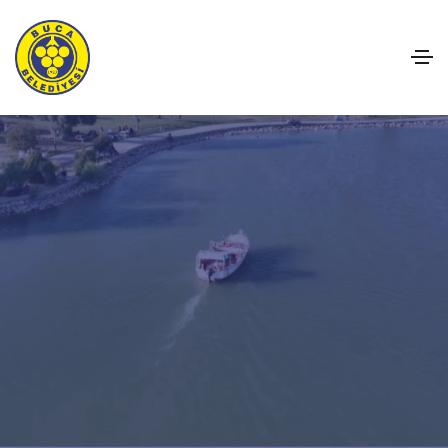
B
u
c
a
D
e
ğ
i
ş
i
y
o
r