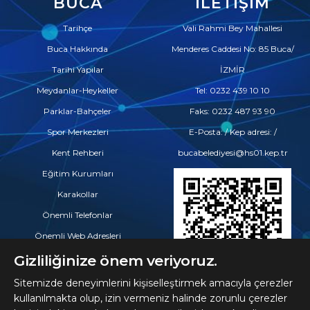
BUCA
İLETIŞIM
Tarihçe
Vali Rahmi Bey Mahallesi
Buca Hakkında
Menderes Caddesi No: 85 Buca/
Tarihi Yapılar
İZMİR
Meydanlar-Heykeller
Tel: 0232 439 10 10
Parklar-Bahçeler
Faks: 0232 487 93 90
Spor Merkezleri
E-Posta: / Kep adresi: /
Kent Rehberi
bucabelediyesi@hs01.kep.tr
Eğitim Kurumları
Karakollar
Önemli Telefonlar
Önemli Web Adresleri
Eczaneler
Gizliliğinize önem veriyoruz.
Hastaneler ve Tıp Merkezleri
Sitemizde deneyimlerini kişiselleştirmek amacıyla çerezler
kullanılmakta olup, izin vermeniz halinde zorunlu çerezler