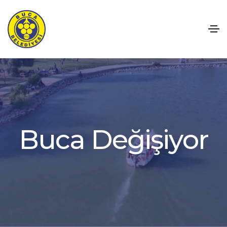
D
e
ğ
i
ş
i
y
o
r
a
c
u