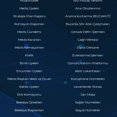
Müdürlükler
Acil İhtiyaç Yardımı
Meclis Üyeleri
Ana Okullarımız
Stratejik Plan Raporu
Arama Kurtarma (BUCAKUT)
Komisyon Raporları
Buca'da Sıfır Atık Çalışmaları
Meclis Gündemi
Cenaze Defin İşlemleri
Meclis Kararları
Çağrı Merkezi
Meclis Komisyonları
Dijital Dersane
KVKK
Evlendirme İşlemleri
Birlik Üyeleri
Gönüllü Katılım Platformu
Encümen Üyeleri
Kent Lokantaları
Meclis Başkan Vekili ve Divan
Kütüphane Hizmetleri
Katibi Üyeleri
Levantenler Rotası
Etik Komisyonu
Sarı Masa
Belediye Şirketleri
Sağlık Hizmetleri
Belediye Başkanları
Sosyal Hizmetler