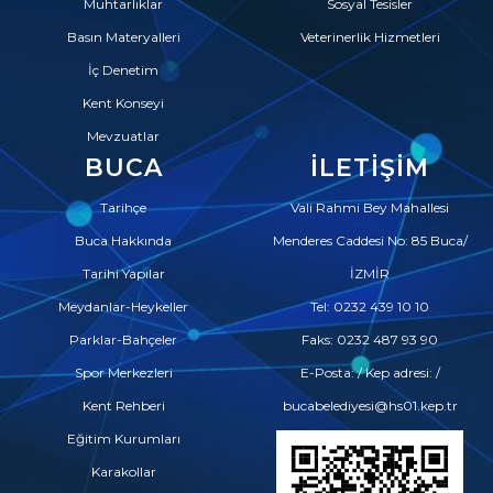
Muhtarlıklar
Sosyal Tesisler
Basın Materyalleri
Veterinerlik Hizmetleri
İç Denetim
Kent Konseyi
Mevzuatlar
BUCA
İLETIŞIM
Tarihçe
Vali Rahmi Bey Mahallesi
Buca Hakkında
Menderes Caddesi No: 85 Buca/
Tarihi Yapılar
İZMİR
Meydanlar-Heykeller
Tel: 0232 439 10 10
Parklar-Bahçeler
Faks: 0232 487 93 90
Spor Merkezleri
E-Posta: / Kep adresi: /
Kent Rehberi
bucabelediyesi@hs01.kep.tr
Eğitim Kurumları
Karakollar