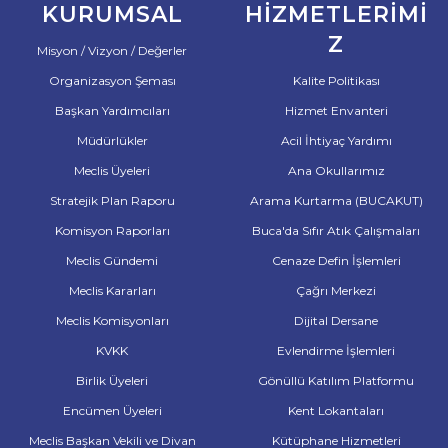
KURUMSAL
HIZMETLERIMI
Z
Misyon / Vizyon / Değerler
Organizasyon Şeması
Kalite Politikası
Başkan Yardımcıları
Hizmet Envanteri
Müdürlükler
Acil İhtiyaç Yardımı
Meclis Üyeleri
Ana Okullarımız
Stratejik Plan Raporu
Arama Kurtarma (BUCAKUT)
Komisyon Raporları
Buca'da Sıfır Atık Çalışmaları
Meclis Gündemi
Cenaze Defin İşlemleri
Meclis Kararları
Çağrı Merkezi
Meclis Komisyonları
Dijital Dersane
KVKK
Evlendirme İşlemleri
Birlik Üyeleri
Gönüllü Katılım Platformu
Encümen Üyeleri
Kent Lokantaları
Meclis Başkan Vekili ve Divan
Kütüphane Hizmetleri