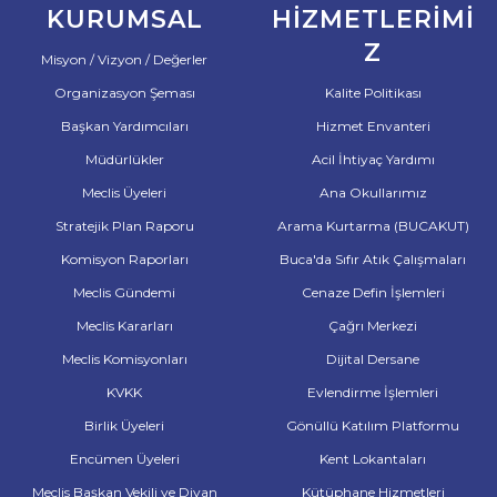
KURUMSAL
HIZMETLERIMI
Z
Misyon / Vizyon / Değerler
Organizasyon Şeması
Kalite Politikası
Başkan Yardımcıları
Hizmet Envanteri
Müdürlükler
Acil İhtiyaç Yardımı
Meclis Üyeleri
Ana Okullarımız
Stratejik Plan Raporu
Arama Kurtarma (BUCAKUT)
Komisyon Raporları
Buca'da Sıfır Atık Çalışmaları
Meclis Gündemi
Cenaze Defin İşlemleri
Meclis Kararları
Çağrı Merkezi
Meclis Komisyonları
Dijital Dersane
KVKK
Evlendirme İşlemleri
Birlik Üyeleri
Gönüllü Katılım Platformu
Encümen Üyeleri
Kent Lokantaları
Meclis Başkan Vekili ve Divan
Kütüphane Hizmetleri