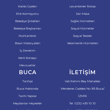
Katibi Üyeleri
Levantenler Rotası
Etik Komisyonu
Sarı Masa
Belediye Şirketleri
Sağlık Hizmetleri
Belediye Başkanları
Sosyal Hizmetler
Muhtarlıklar
Sosyal Tesisler
Basın Materyalleri
Veterinerlik Hizmetleri
İç Denetim
Kent Konseyi
Mevzuatlar
BUCA
İLETIŞIM
Tarihçe
Vali Rahmi Bey Mahallesi
Buca Hakkında
Menderes Caddesi No: 85 Buca/
Tarihi Yapılar
İZMİR
Meydanlar-Heykeller
Tel: 0232 439 10 10