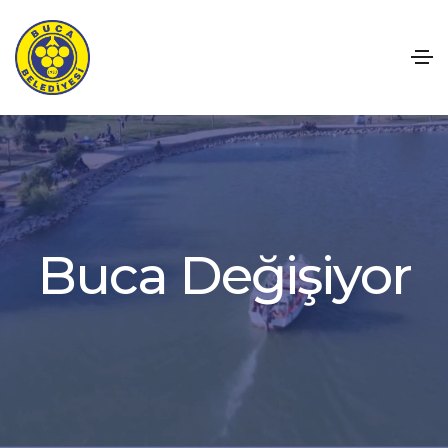
B
u
c
a
D
e
ğ
i
ş
i
y
o
r