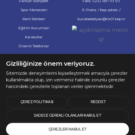
Parklar-Bahçeler
Faks: 0232 487 93 90
Spor Merkezleri
E-Posta: / Kep adresi: /
Kent Rehberi
bucabelediyesi@hs01.kep.tr
Eğitim Kurumları
Karakollar
Önemli Telefonlar
Önemli Web Adresleri
Gizliliğinize önem veriyoruz.
Eczaneler
Sitemizde deneyimlerini kişiselleştirmek amacıyla çerezler
Hastaneler ve Tıp Merkezleri
kullanılmakta olup, izin vermeniz halinde zorunlu çerezler
haricindeki çerezlerle toplanan veriler işlenmektedir.
© 2026 Telif Hakları
Buca Belediyesine Aittir
ÇEREZ POLITIKASI
REDDET
SADECE GEREKLI OLANLARI KABUL ET
ÇEREZLERI KABUL ET