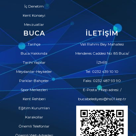
İç Denetim
Kent Konseyi
Mevzuatlar
BUCA
İLETIŞIM
Tarihçe
Vali Rahmi Bey Mahallesi
Buca Hakkında
Menderes Caddesi No: 85 Buca/
Tarihi Yapılar
İZMİR
Meydanlar-Heykeller
Tel: 0232 439 10 10
Parklar-Bahçeler
Faks: 0232 487 93 90
Spor Merkezleri
E-Posta: / Kep adresi: /
Kent Rehberi
bucabelediyesi@hs01.kep.tr
Eğitim Kurumları
Karakollar
Önemli Telefonlar
Önemli Web Adresleri