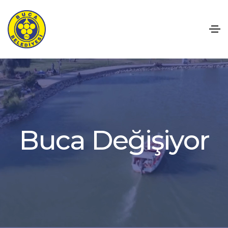
B
u
c
a
D
e
ğ
i
ş
i
y
o
r