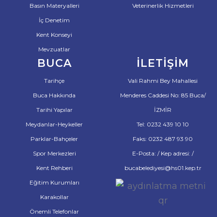
Basın Materyalleri
Veterinerlik Hizmetleri
İç Denetim
Kent Konseyi
Mevzuatlar
BUCA
İLETIŞIM
Tarihçe
Vali Rahmi Bey Mahallesi
Buca Hakkında
Menderes Caddesi No: 85 Buca/
Tarihi Yapılar
İZMİR
Meydanlar-Heykeller
Tel: 0232 439 10 10
Parklar-Bahçeler
Faks: 0232 487 93 90
Spor Merkezleri
E-Posta: / Kep adresi: /
Kent Rehberi
bucabelediyesi@hs01.kep.tr
Eğitim Kurumları
Karakollar
Önemli Telefonlar