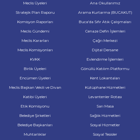
Meclis Üyeleri
Ana Okullarımız
Stratejik Plan Raporu
Arama Kurtarma (BUCAKUT)
Komisyon Raporları
Buca'da Sıfır Atık Çalışmaları
Meclis Gündemi
Cenaze Defin İşlemleri
Meclis Kararları
Çağrı Merkezi
Meclis Komisyonları
Dijital Dersane
KVKK
Evlendirme İşlemleri
Birlik Üyeleri
Gönüllü Katılım Platformu
Encümen Üyeleri
Kent Lokantaları
Meclis Başkan Vekili ve Divan
Kütüphane Hizmetleri
Katibi Üyeleri
Levantenler Rotası
Etik Komisyonu
Sarı Masa
Belediye Şirketleri
Sağlık Hizmetleri
Belediye Başkanları
Sosyal Hizmetler
Muhtarlıklar
Sosyal Tesisler